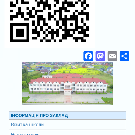
Facebook
Masto
Ema
П
ІНФОРМАЦІЯ ПРО ЗАКЛАД
Візитка школи
Наша історія